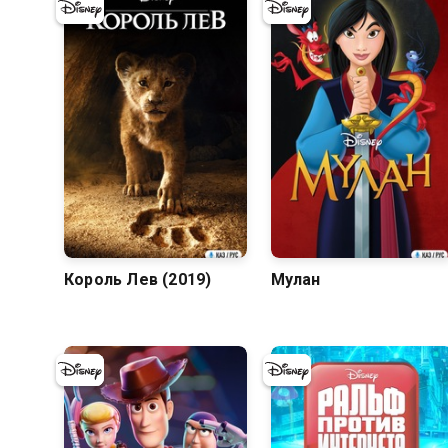
7.2
8.1
Король Лев (2019)
Мулан