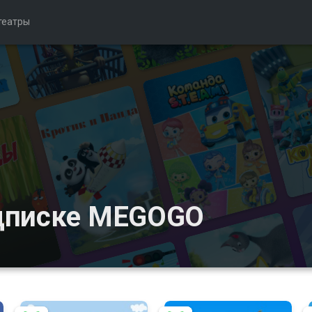
театры
дписке MEGOGO