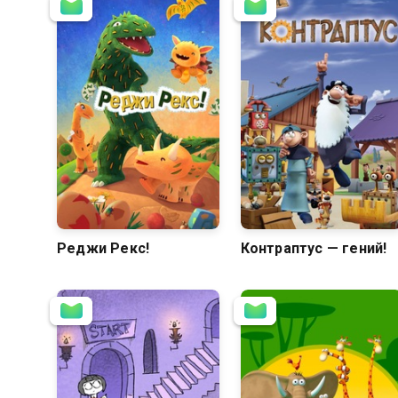
7.2
Реджи Рекс!
Контраптус — гений!