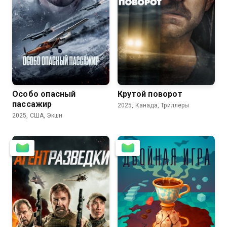
6.4
5.2
5.8
5.9
Особо опасный
Крутой поворот
пассажир
2025, Канада, Триллеры
2025, США, Экшн