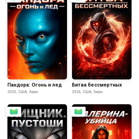
2.7
Пандора: Огонь и лед
Битва бессмертных
2025, США, Экшн
2026, США, Экшн