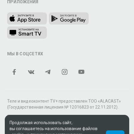
ПРИЛОЖЕНИЯ
МЫ В СОЦСЕТЯХ
Теле и видеоконтент TV+ предоставлен ТОО «ALACAST»
(Государственная лицензия № 12016823 от 22.11.2012).
В рамках услуги «Видео по подписке» для «Пакета
фильмов и сериалов tv+» контент предоставляется
Продолжая использовать сайт,
онлайн-кинотеатром MEGOGO.
вы соглашаетесь на использование файлов