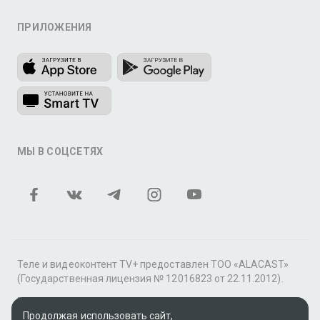
ПРИЛОЖЕНИЯ
МЫ В СОЦСЕТЯХ
Теле и видеоконтент TV+ предоставлен ТОО «ALACAST»
(Государственная лицензия № 12016823 от 22.11.2012).
В рамках услуги «Видео по подписке» для «Пакета
фильмов и сериалов tv+» контент предоставляется
Продолжая использовать сайт,