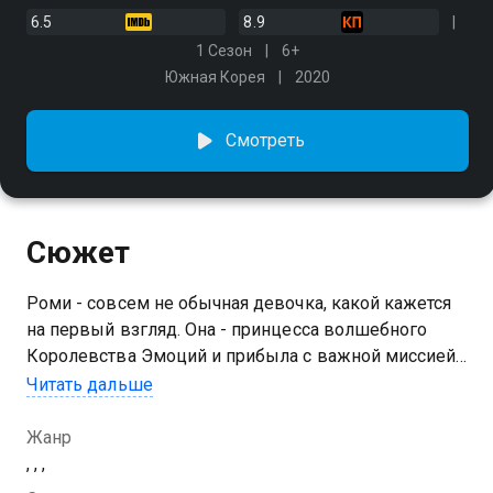
6.5
8.9
1 Сезон
6+
Южная Корея
2020
Смотреть
Сюжет
Роми - совсем не обычная девочка, какой кажется
на первый взгляд. Она - принцесса волшебного
Королевства Эмоций и прибыла с важной миссией
на Землю. Дело в том, что сюда сбежали
Читать дальше
магические существа Тинипины, связанные с
разными эмоциями
Жанр
, , ,