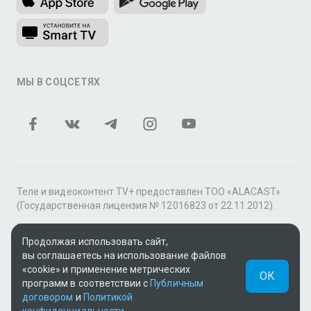
МЫ В СОЦСЕТЯХ
Теле и видеоконтент TV+ предоставлен ТОО «ALACAST»
(Государственная лицензия № 12016823 от 22.11.2012).
В рамках услуги «Видео по подписке» для «Пакета
фильмов и сериалов tv+» контент предоставляется
Продолжая использовать сайт,
онлайн-кинотеатром MEGOGO.
вы соглашаетесь на использование файлов
«cookie» и применение метрических
ОК
Поддержка: tvplus@telecom.kz
программ в соответствии с
Публичным
договором
и
Политикой
UUID: dee864ef-ed94-48ac-a42c-415d4461d169