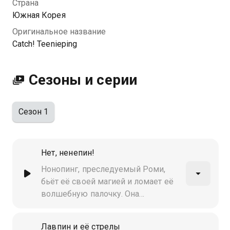
Страна
Южная Корея
Оригинальное название
Catch! Teenieping
Сезоны и серии
Сезон 1
Нет, ненепин!
Нонопинг, преследуемый Роми,
бьёт её своей магией и ломает её
волшебную палочку. Она
неожиданно говорит "Нет!" на всё,
о чём её просят, и отказывается
Лавпин и её стрелы