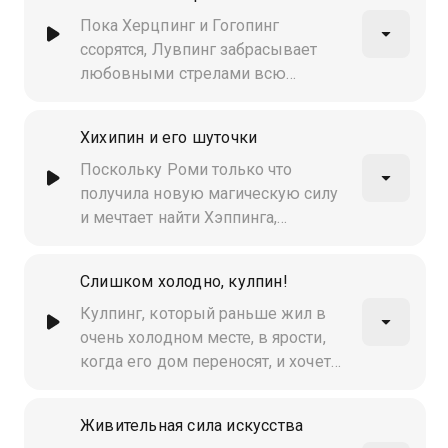
ловить его
Пока Херцпинг и Гогопинг
ссорятся, Лувпинг забрасывает
любовными стрелами всю
деревню Гармония, очень
опасную для тинейджеров
Хихипин и его шуточки
Поскольку Роми только что
получила новую магическую силу
и мечтает найти Хэппинга,
Хихиканье создаёт странные
феномены во всём городе. Но
Слишком холодно, кулпин!
этот странный Тинипинг не похож
ни на один другой
Кулпинг, который раньше жил в
очень холодном месте, в ярости,
когда его дом переносят, и хочет
отомстить! Роми пытается
поймать его, а Хихикающий
Живительная сила искусства
пытается украсть Крошечное