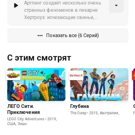
Сердечное Крылышко
Артпинг создаёт несколько очень
странных феноменов в пекарне
Хертроуз: исчезающие свиньи,
летающие рыбы… Вскоре он
вступает в союз с Хихикающим
Показать все (6 Серий)
С этим смотрят
ЛЕГО Сити.
Глубина
Приключения
The Deep • 2015, Австралия,
F
LEGO City Adventures • 2019,
США, Экшн