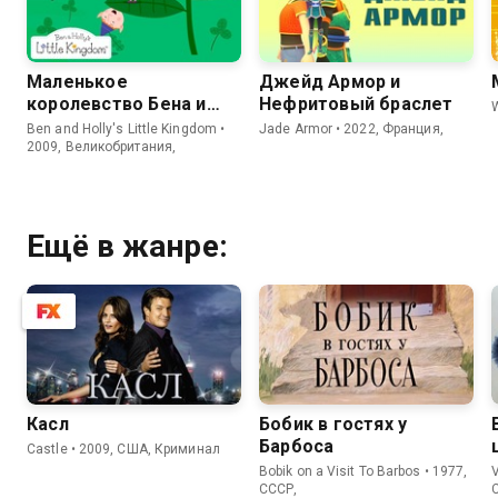
Маленькое
Джейд Армор и
королевство Бена и
Нефритовый браслет
W
Холли
Ben and Holly's Little Kingdom •
Jade Armor • 2022, Франция,
2009, Великобритания,
Ещё в жанре:
Касл
Бобик в гостях у
Барбоса
Castle • 2009, США, Криминал
Bobik on a Visit To Barbos • 1977,
V
СССР,