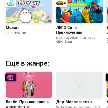
Моланг
ЛЕГО Сити.
Приключения
2015, Франция,
LEGO City Adventures • 2019,
V
США, Экшн
Ещё в жанре:
Барби. Приключения в
Дед Мороз и лето
доме мечты
Santa Claus and Summer • 1969,