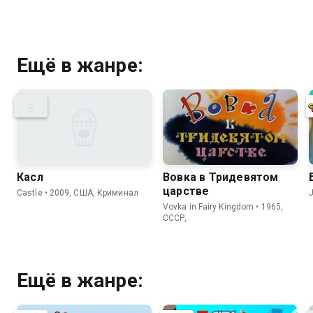
Ещё в жанре:
Касл
Вовка в Тридевятом
царстве
Castle • 2009, США, Криминал
J
Vovka in Fairy Kingdom • 1965,
СССР,
Ещё в жанре: