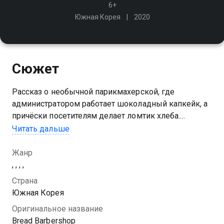
6+
Южная Корея
2020
Сюжет
Рассказ о необычной парикмахерской, где
администратором работает шоколадный капкейк, а
причёски посетителям делает ломтик хлеба.
Хлебная парикмахерская напоминает студию
Читать дальше
красоты, ведь парикмахер дядюшка Брэд умеет
украшать десерты красиво и со вкусом
Жанр
, , , ,
Страна
Южная Корея
Оригинальное название
Bread Barbershop