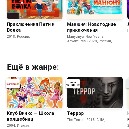
Приключения Пети и
Манюня: Новогодние
Волка
приключения
L
2018, Россия,
Manyunya: New Year's
Adventures • 2023, Россия,
Ещё в жанре:
Клуб Винкс — Школа
Террор
волшебниц
The Terror • 2018, США,
2004, Италия,