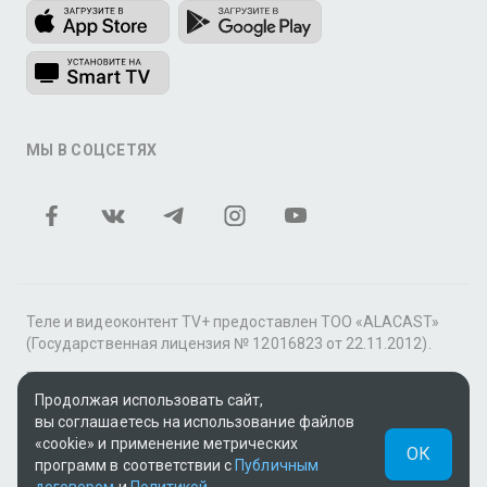
МЫ В СОЦСЕТЯХ
Теле и видеоконтент TV+ предоставлен ТОО «ALACAST»
(Государственная лицензия № 12016823 от 22.11.2012).
В рамках услуги «Видео по подписке» для «Пакета
Продолжая использовать сайт,
фильмов и сериалов tv+» контент предоставляется
вы соглашаетесь на использование файлов
онлайн-кинотеатром MEGOGO.
«cookie» и применение метрических
ОК
Поддержка: tvplus@telecom.kz
программ в соответствии с
Публичным