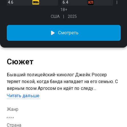
4.6
6.4
18+
США
2025
Смотреть
Сюжет
Бывший полицейский-кинолог Джейк Россер
теряет покой, когда банда нападает на его семью. С
верным псом Аргосом он идёт по следу
наркоторговцев, бросает вызов коррупции и
Читать дальше
сражается с собственными демонами
Жанр
, , , ,
Страна