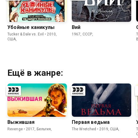
Убойные каникулы
Вий
Tucker & Dale vs. Evil • 2010,
1967, СССР,
T
США,
Ещё в жанре:
Выжившая
Первая ведьма
Revenge • 2017, Бельгия,
The Wretched • 2019, США,
T