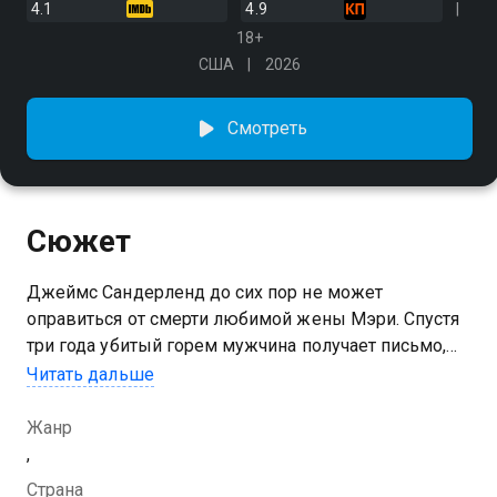
4.1
4.9
18+
США
2026
Смотреть
Сюжет
Джеймс Сандерленд до сих пор не может
оправиться от смерти любимой жены Мэри. Спустя
три года убитый горем мужчина получает письмо,
подписанное Сарой, в котором жена зовёт его
Читать дальше
обратно в Сайлент Хилл…
Жанр
,
Страна