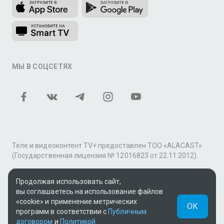
МЫ В СОЦСЕТЯХ
Теле и видеоконтент TV+ предоставлен ТОО «ALACAST»
(Государственная лицензия № 12016823 от 22.11.2012).
В рамках услуги «Видео по подписке» для «Пакета
фильмов и сериалов tv+» контент предоставляется
Продолжая использовать сайт,
онлайн-кинотеатром MEGOGO.
вы соглашаетесь на использование файлов
«cookie» и применение метрических
ОК
Поддержка: tvplus@telecom.kz
программ в соответствии с
Публичным
договором
и
Политикой
UUID: ea197fd2-8a6b-4c8a-b7f2-b74e5e6c385c