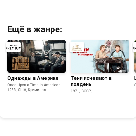
Ещё в жанре:
Однажды в Америке
Тени исчезают в
полдень
Once Upon a Time in America •
S
1983, США, Криминал
1971, СССР,