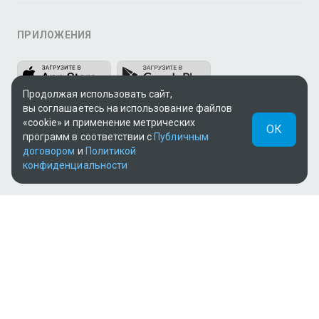
ПРИЛОЖЕНИЯ
Продолжая использовать сайт,
вы соглашаетесь на использование файлов
«cookie» и применение метрических
ОК
программ в соответствии с
Публичным
договором
и
Политикой
МЫ В СОЦСЕТЯХ
конфиденциальности
Теле и видеоконтент TV+ предоставлен ТОО «ALACAST»
(Государственная лицензия № 12016823 от 22.11.2012).
В рамках услуги «Видео по подписке» для «Пакета