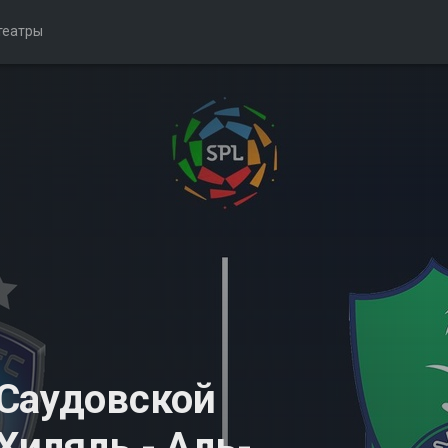
театры
 Саудовской
-Хиляль - Аль-