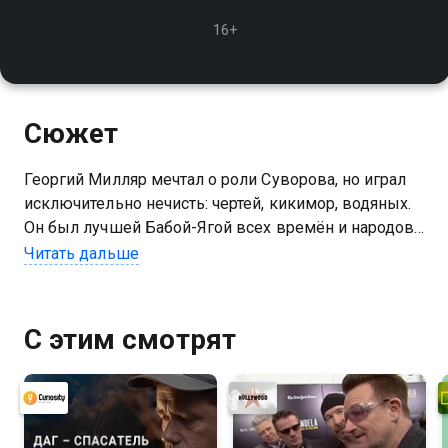
16+
Сюжет
Георгий Милляр мечтал о роли Суворова, но играл
исключительно нечисть: чертей, кикимор, водяных.
Он был лучшей Бабой-Ягой всех времён и народов!
Обожал детей, но сам так и не стал отцом. И
Читать дальше
сторонился женщин
С этим смотрят