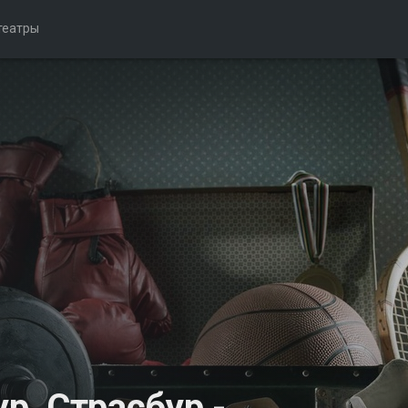
театры
ур, Страсбур -