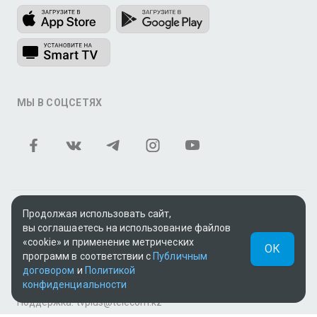
МЫ В СОЦСЕТЯХ
Продолжая использовать сайт,
Теле и видеоконтент TV+ предоставлен ТОО «ALACAST»
вы соглашаетесь на использование файлов
(Государственная лицензия № 12016823 от 22.11.2012).
«cookie» и применение метрических
ОК
В рамках услуги «Видео по подписке» для «Пакета
программ в соответствии с
Публичным
фильмов и сериалов tv+» контент предоставляется
договором
и
Политикой
онлайн-кинотеатром MEGOGO.
конфиденциальности
Поддержка: tvplus@telecom.kz