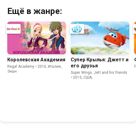
Ещё в жанре:
Королевская Академия
Супер Крылья: Джетт и
его друзья
Regal Academy • 2016, Италия,
F
Экшн
Super Wings. Jett and his friends
• 2015, США,