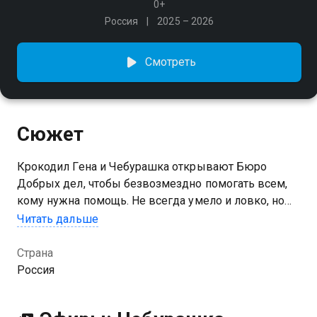
0+
Россия
2025 – 2026
Смотреть
Сюжет
Крокодил Гена и Чебурашка открывают Бюро
Добрых дел, чтобы безвозмездно помогать всем,
кому нужна помощь. Не всегда умело и ловко, но
всегда от всей души
Читать дальше
Страна
Россия