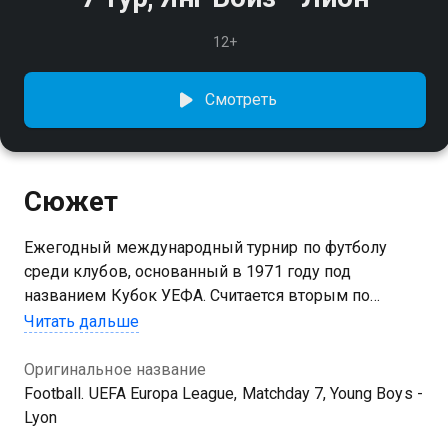
12+
Смотреть
Сюжет
Ежегодный международный турнир по футболу
среди клубов, основанный в 1971 году под
названием Кубок УЕФА. Считается вторым по
значимости турниром для футбольных клубов,
Читать дальше
входящих в УЕФА, после Лиги чемпионов
Оригинальное название
Football. UEFA Europa League, Matchday 7, Young Boys -
Lyon