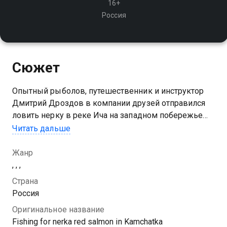
16+
Россия
Сюжет
Опытный рыболов, путешественник и инструктор
Дмитрий Дроздов в компании друзей отправился
ловить нерку в реке Ича на западном побережье
полуострова Камчатка. Перехитрить, быть ловким,
Читать дальше
смекалистым и удачливым - всё это азарт поединка
с рыбой
Жанр
, , ,
Страна
Россия
Оригинальное название
Fishing for nerka red salmon in Kamchatka