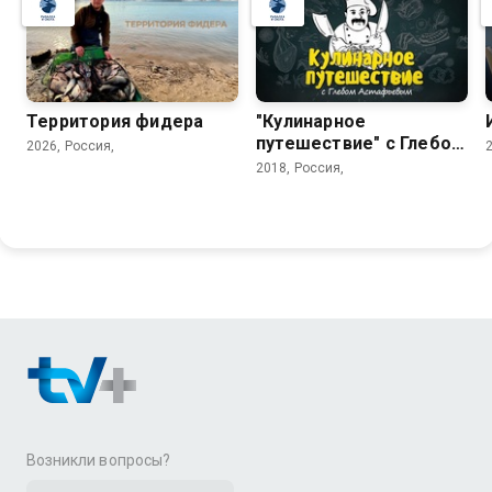
Территория фидера
"Кулинарное
путешествие" с Глебом
2026, Россия,
Астафьевым
2018, Россия,
Возникли вопросы?