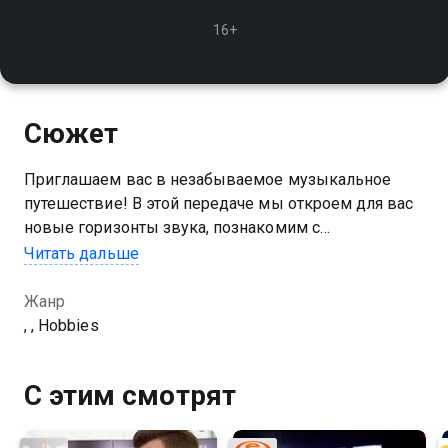
16+
Сюжет
Приглашаем вас в незабываемое музыкальное
путешествие! В этой передаче мы откроем для вас
новые горизонты звука, познакомим с
талантливыми исполнителями и представим
Читать дальше
уникальные музыкальные произведения
Жанр
, , Hobbies
С этим смотрят