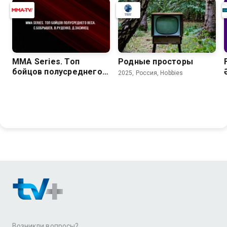
MMA Series. Топ
Pодные просторы
бойцов полусреднего
2025, Россия, Hobbies
веса. С.Бобрышев,
В.Руденко, Д.Засинец
Возникли вопросы?