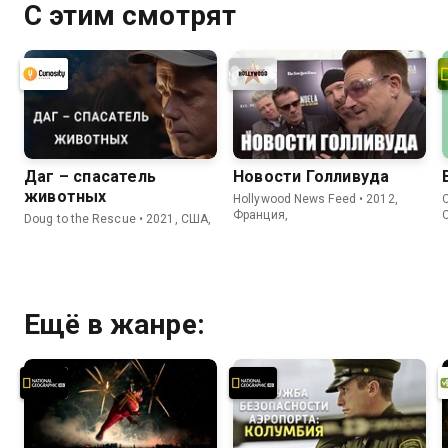
С этим смотрят
Даг – спасатель
Новости Голливуда
животных
Hollywood News Feed • 2012,
C
Франция,
Doug to the Rescue • 2021, США,
Ещё в жанре: