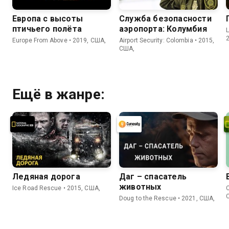
Европа с высоты
Служба безопасности
птичьего полёта
аэропорта: Колумбия
L
Europe From Above • 2019, США,
Airport Security: Colombia • 2015,
США,
Ещё в жанре:
Ледяная дорога
Даг – спасатель
животных
Ice Road Rescue • 2015, США,
C
Doug to the Rescue • 2021, США,