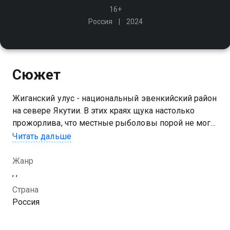
16+
Россия
2024
Сюжет
Жиганский улус - национальный эвенкийский район
на севере Якутии. В этих краях щука настолько
прожорлива, что местные рыболовы порой не могут
увезти свой улов со льда. Ведущему программы
Читать дальше
предстоит проверить правдивость этих легенд!
Жанр
Посмотреть онлайн 1 сезон сериала Прожорливая
, ,
щука Жиганского улуса вы можете совершенно
Страна
бесплатно в хорошем HD качестве на Казахтелеком
Россия