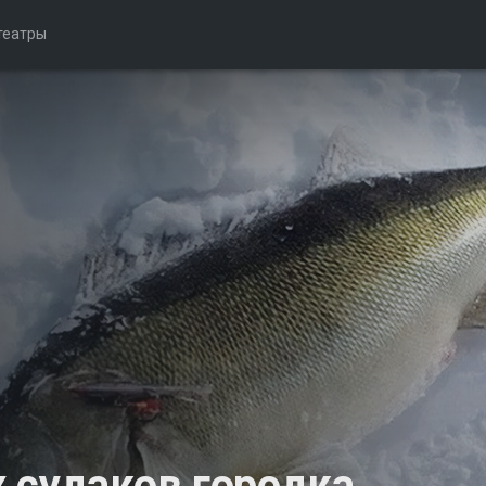
театры
 судаков городка