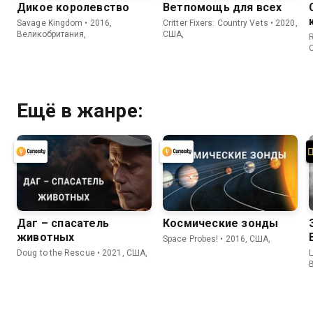
Дикое королевство
Ветпомощь для всех
Savage Kingdom • 2016,
Critter Fixers: Country Vets • 2020,
Великобритания,
США,
R
Ещё в жанре:
Даг – спасатель
Космические зонды
животных
Space Probes! • 2016, США,
Doug to the Rescue • 2021, США,
L