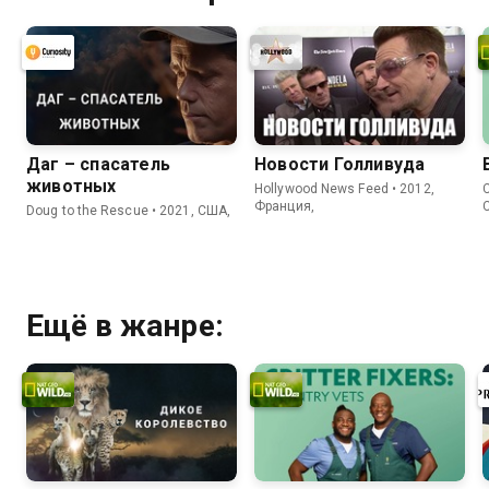
Даг – спасатель
Новости Голливуда
животных
Hollywood News Feed • 2012,
C
Франция,
Doug to the Rescue • 2021, США,
Ещё в жанре: