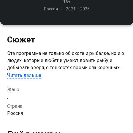
16+
Россия
2021 – 2025
Сюжет
Эта программа не только об охоте и рыбалке, но и о
людях, которые любят и умеют ловить рыбу и
добывать зверя, о тонкостях промысла коренных
народов, их жизни в гармонии с природой и
Читать дальше
секретах счастья вдали от больших городов
Жанр
Посмотреть онлайн 2020 сезон сериала С полем! вы
,
можете совершенно бесплатно в хорошем HD
Страна
качестве на Казахтелеком
Россия