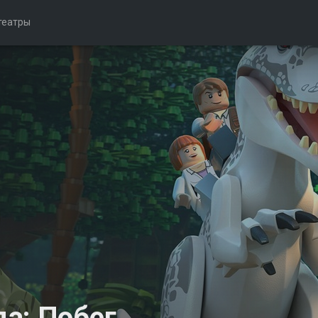
театры
а: Побег