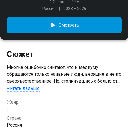
1 Сезон
16+
Россия
2023 – 2026
Смотреть
Сюжет
Многие ошибочно считают, что к медиуму
обращаются только наивные люди, верящие в нечто
сверхъестественное. Но, столкнувшись с болью от
потери близких, каждый человек способен
Читать дальше
поверить в самые невероятные явления
Жанр
,
Страна
Россия