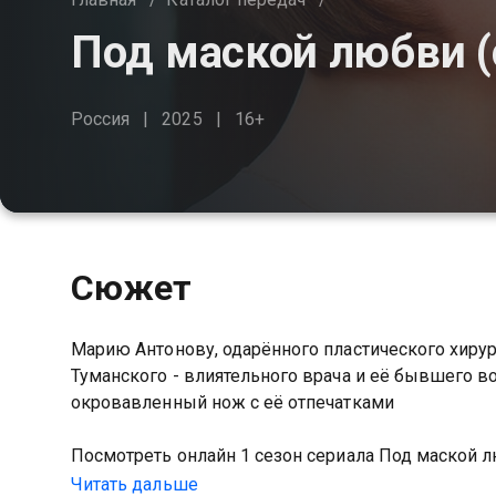
Под маской любви (
Россия
2025
16+
Сюжет
Марию Антонову, одарённого пластического хирург
Туманского - влиятельного врача и её бывшего в
окровавленный нож с её отпечатками
Посмотреть онлайн 1 сезон сериала Под маской
HD качестве на Казахтелеком
Читать дальше