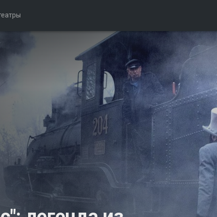
театры
": легенда из