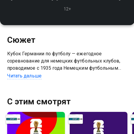
12+
Сюжет
Кубок Германии по футболу — ежегодное
соревнование для немецких футбольных клубов,
проводимое с 1935 года Немецким футбольным
союзом. Второй по важности национальный турнир
Читать дальше
после Бундеслиги
С этим смотрят