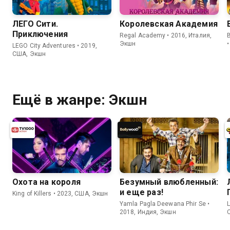
ЛЕГО Сити.
Королевская Академия
Приключения
Regal Academy • 2016, Италия,
Экшн
LEGO City Adventures • 2019,
США, Экшн
Ещё в жанре: Экшн
Охота на короля
Безумный влюбленный:
и еще раз!
King of Killers • 2023, США, Экшн
Yamla Pagla Deewana Phir Se •
L
2018, Индия, Экшн