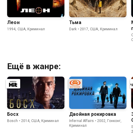
Леон
Тьма
1994, США, Криминал
Dark • 2017, США, Криминал
C
Ещё в жанре:
Босх
Двойная рокировка
Bosch • 2014, США, Криминал
Infernal Affairs • 2002, Гонконг,
Криминал
S