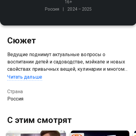
16+
Россия
2024 – 2025
Сюжет
Ведущие поднимут актуальные вопросы о
воспитании детей и садоводстве, мэйкапе и новых
свойствах привычных вещей, кулинарии и многом
другом! Советы, которыми они делятся, будут
Читать дальше
полезны всей семье, но совершенно точно не будут
скучными и предсказуемыми
Страна
Россия
С этим смотрят