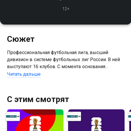
12+
Сюжет
Профессиональная футбольная лига, высший
дивизион в системе футбольных лиг России. В ней
выступают 16 клубов. С момента основания
называлась "Российская футбольная премьер—лига"
Читать дальше
(РФПЛ)
С этим смотрят