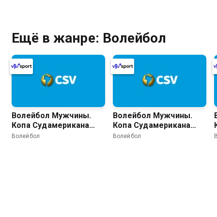
Боливия). День 2.
Боливия). День 2.
Аргентина - Перу
Бразилия - Венесуэла
Ещё в жанре: Волейбол
Волейбол Мужчины.
Волейбол Мужчины.
Копа Судамерикана
Копа Судамерикана
2026 (Кочабамба,
2026 (Кочабамба,
Волейбол
Волейбол
Боливия). День 5.
Боливия). День 4.
Финал
Полуфинал 2