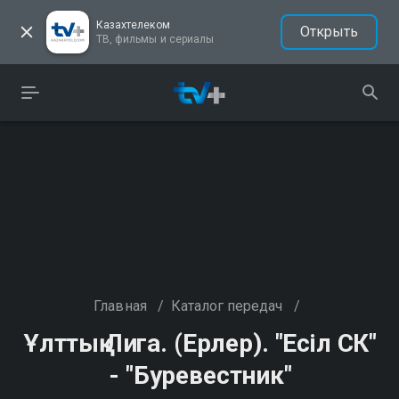
Казахтелеком
Открыть
ТВ, фильмы и сериалы
Главная
/
Каталог передач
/
Ұлттық Лига. (Ерлер). "Есіл СК"
- "Буревестник"