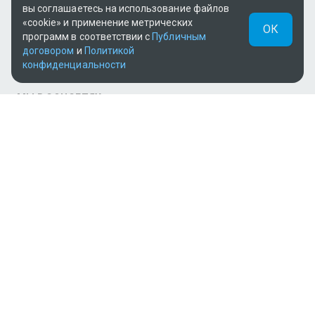
вы соглашаетесь на использование файлов
«cookie» и применение метрических
ОК
программ в соответствии с
Публичным
договором
и
Политикой
конфиденциальности
МЫ В СОЦСЕТЯХ
Теле и видеоконтент TV+ предоставлен ТОО «ALACAST»
(Государственная лицензия № 12016823 от 22.11.2012).
В рамках услуги «Видео по подписке» для «Пакета
фильмов и сериалов tv+» контент предоставляется
онлайн-кинотеатром MEGOGO.
Поддержка: tvplus@telecom.kz