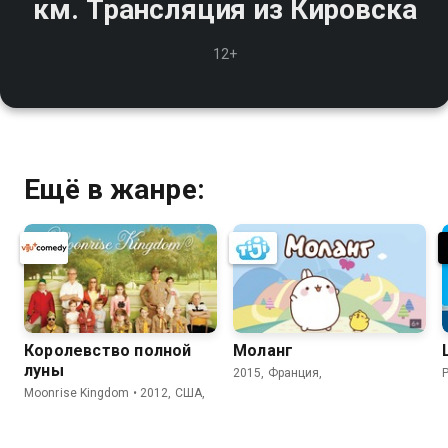
км. Трансляция из Кировска
12+
Ещё в жанре:
Королевство полной
Моланг
луны
2015, Франция,
P
Moonrise Kingdom • 2012, США,