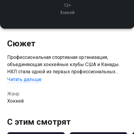
12+
Хоккей
Сюжет
Профессиональная спортивная организация,
объединяющая хоккейные клубы США и Канады.
НХЛ стала одной из первых профессиональных
хоккейных лиг в мире и является одной из главных
Читать дальше
спортивных лиг Северной Америки наряду с НФЛ,
НБА, МЛБ и MLS
Жанр
Хоккей
С этим смотрят