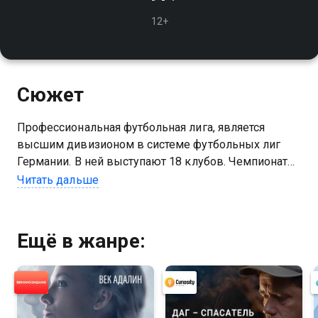
12+
Сюжет
Профессиональная футбольная лига, является
высшим дивизионом в системе футбольных лиг
Германии. В ней выступают 18 клубов. Чемпионат
проходит с августа по май, каждая команда
Читать дальше
проводит 34 матча. Один из сильнейших
футбольных дивизионов в мире
Ещё в жанре: