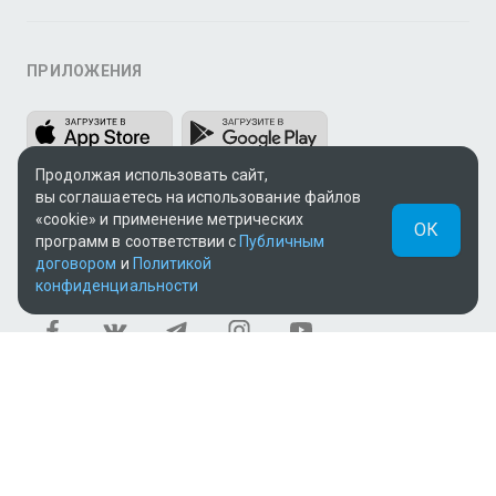
ПРИЛОЖЕНИЯ
Продолжая использовать сайт,
вы соглашаетесь на использование файлов
«cookie» и применение метрических
ОК
программ в соответствии с
Публичным
договором
и
Политикой
МЫ В СОЦСЕТЯХ
конфиденциальности
Теле и видеоконтент TV+ предоставлен ТОО «ALACAST»
(Государственная лицензия № 12016823 от 22.11.2012).