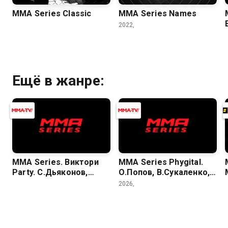
MMA Series Classic
MMA Series Names
2022,
Ещё в жанре:
MMA Series. Виктори
MMA Series Phygital.
Party. С.Дьяконов,
О.Попов, В.Сукаленко,
В.Руденко,
Д.Жуков
2026,
С.Бобрышев