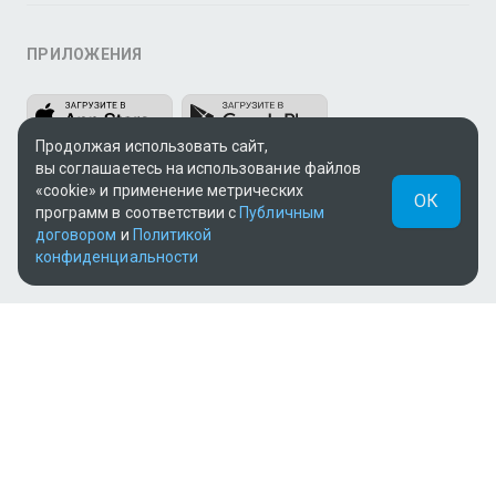
ПРИЛОЖЕНИЯ
Продолжая использовать сайт,
вы соглашаетесь на использование файлов
«cookie» и применение метрических
ОК
программ в соответствии с
Публичным
договором
и
Политикой
МЫ В СОЦСЕТЯХ
конфиденциальности
Теле и видеоконтент TV+ предоставлен ТОО «ALACAST»
(Государственная лицензия № 12016823 от 22.11.2012).
В рамках услуги «Видео по подписке» для «Пакета