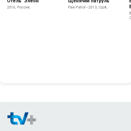
Отель "Элеон"
Щенячий патруль
2016, Россия,
Paw Patrol • 2013, США,
B