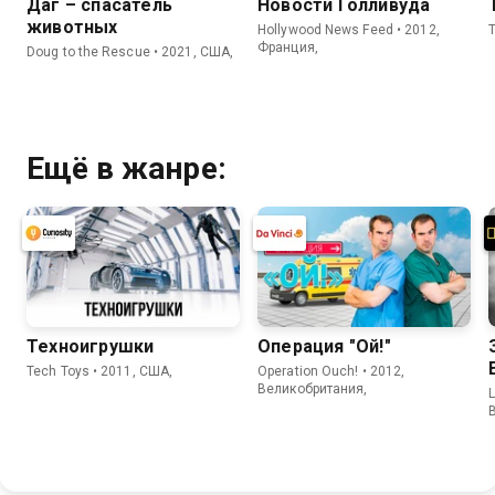
Даг – спасатель
Новости Голливуда
животных
Hollywood News Feed • 2012,
Франция,
Doug to the Rescue • 2021, США,
Ещё в жанре:
Техноигрушки
Операция "Ой!"
Tech Toys • 2011, США,
Operation Ouch! • 2012,
Великобритания,
L