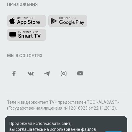
ПРИЛОЖЕНИЯ
МЫ В СОЦСЕТЯХ
Теле и видеоконтент TV+ предоставлен ТОО «ALACAST»
(Государственная лицензия № 12016823 от 22.11.2012).
В рамках услуги «Видео по подписке» для «Пакета
фильмов и сериалов tv+» контент предоставляется
Продолжая использовать сайт,
онлайн-кинотеатром MEGOGO.
вы соглашаетесь на использование файлов