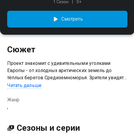
1 Сезон
0+
Смотреть
Сюжет
Проект знакомит с удивительными уголками
Европы - от холодных арктических земель до
тёплых берегов Средиземноморья. Зрители увидят
голубых китов, белых медведей, беркутов и редких
Читать дальше
персидских леопардов в их естественной среде
обитания
Жанр
,
Сезоны и серии