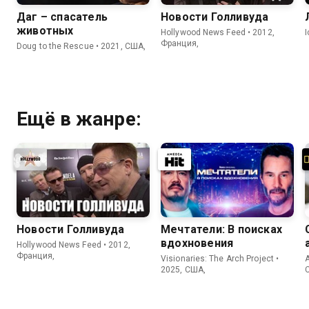
Даг – спасатель
Новости Голливуда
животных
Hollywood News Feed • 2012,
Франция,
Doug to the Rescue • 2021, США,
Ещё в жанре:
Новости Голливуда
Мечтатели: В поисках
вдохновения
Hollywood News Feed • 2012,
Франция,
Visionaries: The Arch Project •
A
2025, США,