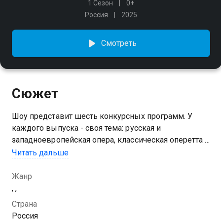
1 Сезон
0+
Россия
2025
Смотреть
Сюжет
Шоу представит шесть конкурсных программ. У
каждого выпуска - своя тема: русская и
западноевропейская опера, классическая оперетта и
сарсуэла, камерная вокальная музыка и
Читать дальше
неаполитанские песни
Жанр
, ,
Страна
Россия