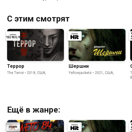
С этим смотрят
Террор
Шершни
The Terror • 2018, США,
Yellowjackets • 2021, США,
T
Ещё в жанре: