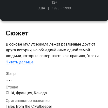
12+
США
1993 – 1999
Сюжет
В основе мультсериала лежат различные друг от
друга истории, но объединённые одной темой -
людьми, которые совершают, как правило, "плохие"
и "нехорошие" поступки и, в результате совершения
Читать дальше
этих поступков, поплатившиеся за их совершение
Жанр
, , , ,
Страна
США, Франция, Канада
Оригинальное название
Tales from the Cryptkeeper