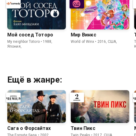
Мой сосед Тоторо
Мир Винкс
My neighbor Totoro • 1988,
World of Winx • 2016, США,
Япония,
Ещё в жанре:
Сага о Форсайтах
Твин Пикс
The Forsyte Saga • 2002,
Twin Peaks • 2017, США,
E