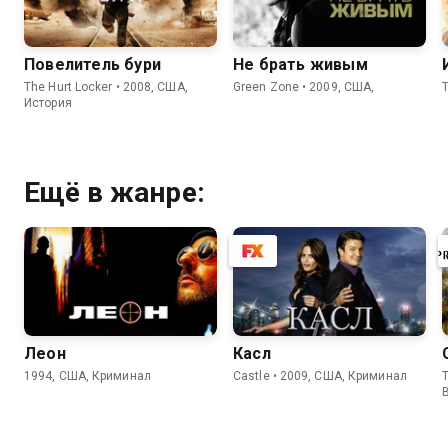
Повелитель бури
Не брать живым
The Hurt Locker • 2008, США,
Green Zone • 2009, США,
T
История
Ещё в жанре:
Леон
Касл
1994, США, Криминал
Castle • 2009, США, Криминал
T