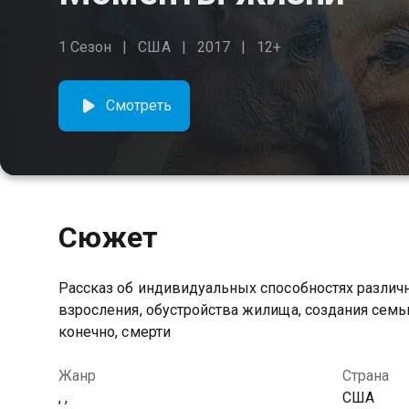
1 Сезон
США
2017
12+
Смотреть
Сюжет
Рассказ об индивидуальных способностях различ
взросления, обустройства жилища, создания семьи
конечно, смерти
Жанр
Страна
, ,
США