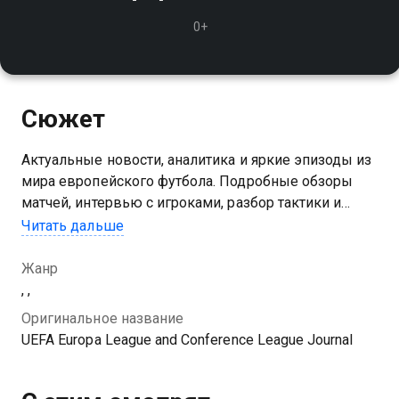
0+
Сюжет
Актуальные новости, аналитика и яркие эпизоды из
мира европейского футбола. Подробные обзоры
матчей, интервью с игроками, разбор тактики и
неожиданные повороты на пути к финалу двух
Читать дальше
престижных турниров
Жанр
, ,
Оригинальное название
UEFA Europa League and Conference League Journal