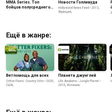
MMA Series. Топ
Новости Голливуда
бойцов полусреднего
Hollywood News Feed • 2012,
веса. С.Бобрышев,
Франция,
В.Руденко, Д.Засинец
Ещё в жанре:
Ветпомощь для всех
Планета джунглей
Critter Fixers: Country Vets • 2020,
Life Awakens - Jungle Planet •
США,
2015, Испания,