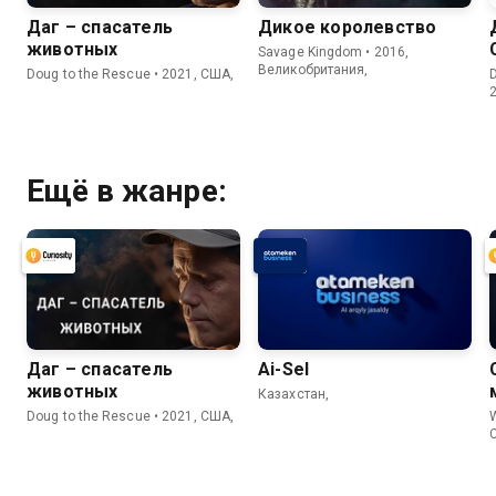
Даг – спасатель
Дикое королевство
животных
Savage Kingdom • 2016,
Великобритания,
Doug to the Rescue • 2021, США,
D
Ещё в жанре:
Даг – спасатель
Ai-Sel
животных
Казахстан,
Doug to the Rescue • 2021, США,
W