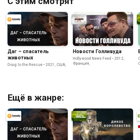
С этим смотрят
Даг – спасатель
Новости Голливуда
животных
Hollywood News Feed • 2012,
C
Франция,
Doug to the Rescue • 2021, США,
Ещё в жанре: