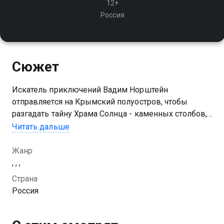
12+
Россия
Сюжет
Искатель приключений Вадим Норштейн
отправляется на Крымский полуостров, чтобы
разгадать тайну Храма Солнца - каменных столбов,
напоминающих солярный знак, привлекающих
Читать дальше
паломников со всего мира
Жанр
, , ,
Страна
Россия