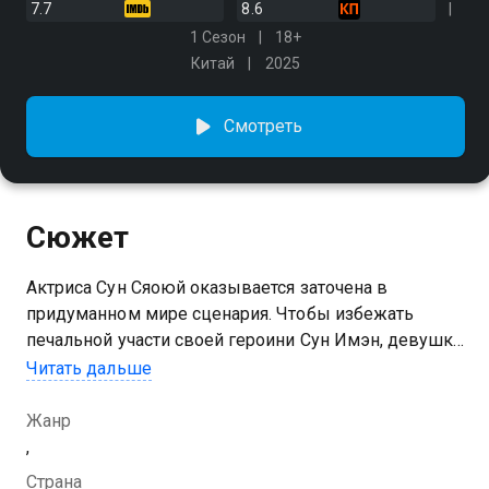
7.7
8.6
1 Сезон
18+
Китай
2025
Смотреть
Сюжет
Актриса Сун Сяоюй оказывается заточена в
придуманном мире сценария. Чтобы избежать
печальной участи своей героини Сун Имэн, девушка
предпринимает оригинальные попытки изменить
Читать дальше
написанное
Жанр
Посмотреть онлайн 1 сезон сериала Сон во сне вы
,
можете совершенно бесплатно в хорошем HD
Страна