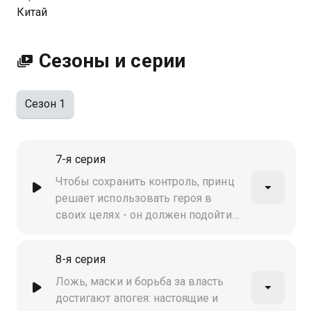
качестве на Казахтелеком
Китай
Сезоны и серии
Сезон 1
7-я серия
Чтобы сохранить контроль, принц
решает использовать героя в
своих целях - он должен подойти
Имэн как защитник. Но
предательство и подозрения
8-я серия
раскалывают союзников…
Ложь, маски и борьба за власть
достигают апогея: настоящие и