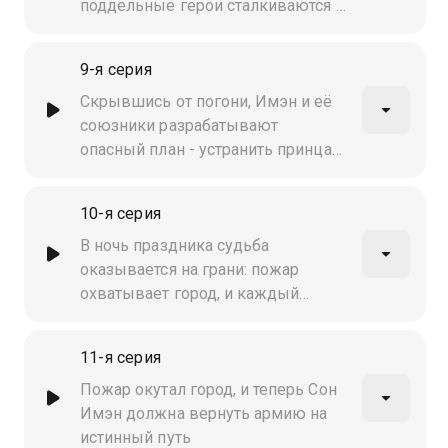
поддельные герои сталкиваются в
неравной схватке. Имэн пытается
уладить конфликт, но вокруг всё
9-я серия
рушится…
Скрывшись от погони, Имэн и её
союзники разрабатывают
опасный план - устранить принца
во время праздника фонарей.
Напряжение растёт, а
10-я серия
предательство подкрадывается из
самых неожиданных мест.
В ночь праздника судьба
Сможет ли она выдержать
оказывается на грани: пожар
испытание и повернуть ход
охватывает город, и каждый
истории?
борется за выживание. Герои
рискуют всем ради спасения
11-я серия
невинных, но цена слишком
высока…
Пожар окутал город, и теперь Сон
Имэн должна вернуть армию на
истинный путь