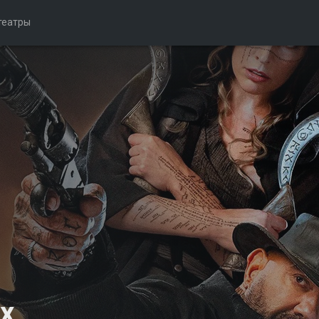
театры
х