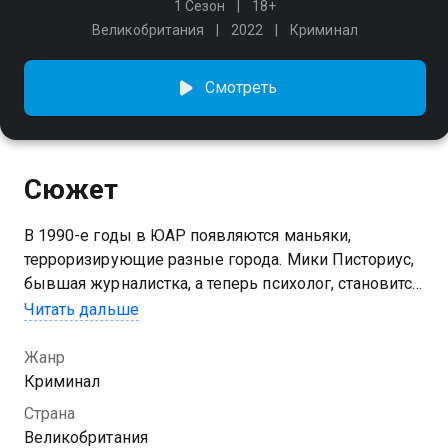
1 Сезон
18+
Великобритания
2022
Криминал
Смотреть
Сюжет
В 1990-е годы в ЮАР появляются маньяки,
терроризирующие разные города. Мики Писториус,
бывшая журналистка, а теперь психолог, становится
первым профайлером страны и помогает полиции
Читать дальше
раскрывать жестокие убийства
Жанр
Посмотреть онлайн 1 сезон сериала Поймай мне
Криминал
убийцу вы можете совершенно бесплатно в
Страна
хорошем HD качестве на Казахтелеком
Великобритания