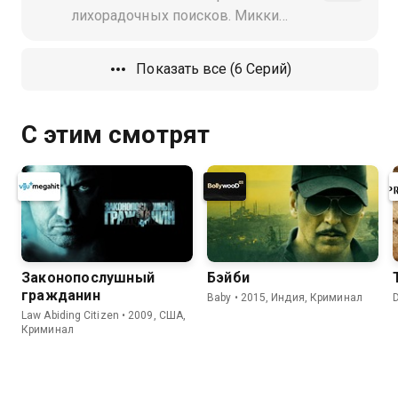
лихорадочных поисков. Микки
прибывает для дачи показаний на
суде над "убийцей-каннибалом"
Показать все (6 Серий)
Стюартом Уилкеном. Однако
шумиха в прессе мешает ей
С этим смотрят
Законопослушный
Бэйби
гражданин
Baby • 2015, Индия, Криминал
Law Abiding Citizen • 2009, США,
Криминал