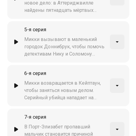
новое дело: в Аттериджвилле
найдены пятнадцать мёртвых
женщин. Но почти сразу же
команде звонят, так как на месте
5-я серия
ужасающего происшествия
обнаруживается новое тело
Микки вызывают в маленький
городок Доннибрук, чтобы помочь
детективам Нику и Соломону
добиться признания от
подозреваемого в течение
6-я серия
ближайших сорока восьми часов,
прежде чем он предстанет перед
Микки возвращается в Кейптаун,
судом
чтобы заняться новым делом.
Серийный убийца нападает на
проституток. Появляется
потенциальный подозреваемый,
7-я серия
но выбивание признания
превращается в гонку со
В Порт-Элизабет пропавший
временем
мальчик становится причиной