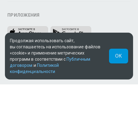
ПРИЛОЖЕНИЯ
Продолжая использовать сайт,
вы соглашаетесь на использование файлов
«cookie» и применение метрических
ОК
программ в соответствии с
Публичным
договором
и
Политикой
МЫ В СОЦСЕТЯХ
конфиденциальности
Теле и видеоконтент TV+ предоставлен ТОО «ALACAST»
(Государственная лицензия № 12016823 от 22.11.2012).
В рамках услуги «Видео по подписке» для «Пакета