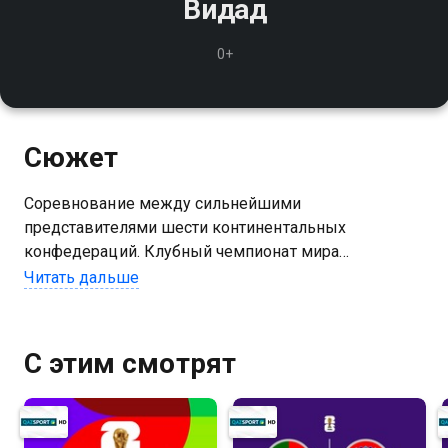
Видад
0+
Сюжет
Соревнование между сильнейшими
представителями шести континентальных
конфедераций. Клубный чемпионат мира
проводится управляющим органом мирового
Читать дальше
футбола — ФИФА. Первый розыгрыш состоялся в
Бразилии в январе 2000 года
С этим смотрят