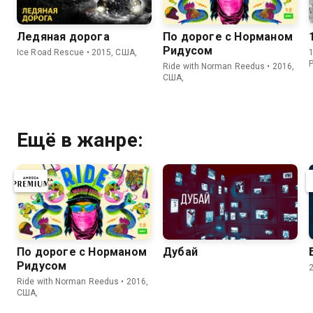
Ледяная дорога
По дороге с Норманом
Ридусом
Ice Road Rescue • 2015, США,
1
Ride with Norman Reedus • 2016,
США,
Ещё в жанре:
По дороге с Норманом
Дубай
Ридусом
Ride with Norman Reedus • 2016,
США,