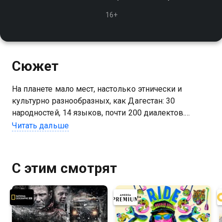
16+
Сюжет
На планете мало мест, настолько этнически и
культурно разнообразных, как Дагестан: 30
народностей, 14 языков, почти 200 диалектов.
Отсюда и пошла шутка, что это страна гор и гора
Читать дальше
языков
Посмотреть онлайн 1 сезон сериала Дагестан вы
С этим смотрят
можете совершенно бесплатно в хорошем HD
качестве на Казахтелеком