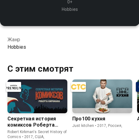
0+
Hobbies
Жанр
Hobbies
С этим смотрят
Секретная история
Про100 кухня
комиксов Роберта
Just kitchen • 2017, Россия,
Киркмана
Robert Kirkman's Secret History of
Comics • 2017, США,