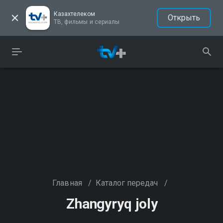
Казахтелеком
Открыть
ТВ, фильмы и сериалы
Главная
/
Каталог передач
/
Zhangyryq joly