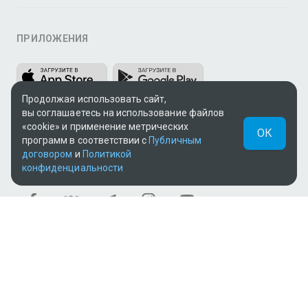
ПРИЛОЖЕНИЯ
Продолжая использовать сайт,
вы соглашаетесь на использование файлов
«cookie» и применение метрических
ОК
программ в соответствии с
Публичным
договором
и
Политикой
МЫ В СОЦСЕТЯХ
конфиденциальности
Теле и видеоконтент TV+ предоставлен ТОО «ALACAST»
(Государственная лицензия № 12016823 от 22.11.2012).
В рамках услуги «Видео по подписке» для «Пакета