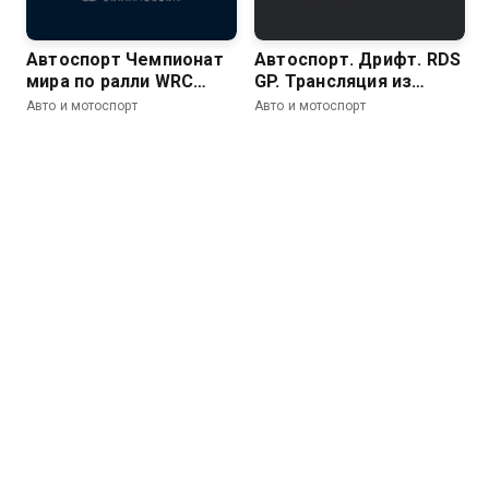
Автоспорт Чемпионат
Автоспорт. Дрифт. RDS
мира по ралли WRC
GP. Трансляция из
2026. 10 этап. Ралли
Красноярска
Авто и мотоспорт
Авто и мотоспорт
Финляндия. День 4. 20
спецучасток
(заключительный).
Химос - Йямся 2